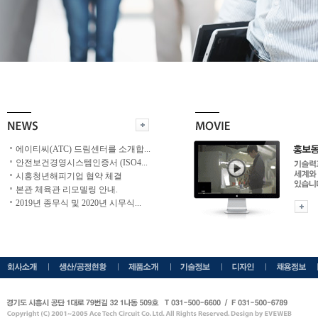
에이티씨(ATC) 드림센터를 소개합
...
안전보건경영시스템인증서 (ISO4
...
시흥청년해피기업 협약 체결
본관 체육관 리모델링 안내.
2019년 종무식 및 2020년 시무식
...