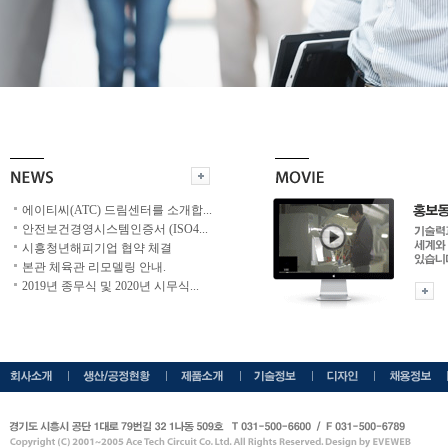
에이티씨(ATC) 드림센터를 소개합
...
안전보건경영시스템인증서 (ISO4
...
시흥청년해피기업 협약 체결
본관 체육관 리모델링 안내.
2019년 종무식 및 2020년 시무식
...